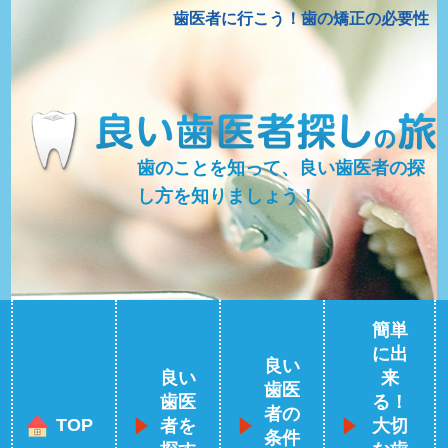
歯医者に行こう！歯の矯正の必要性
歯のことを知って、良い歯医者の探
し方を知りましょう！
簡単
に出
良い
良い
来
歯医
歯医
る！
者の
TOP
者を
大切
条件