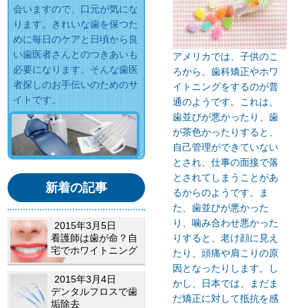
会いますので、口元が気にな
ります。きれいな歯を保つた
めに毎日のケアと日頃から良
い歯医者さんとのつきあいも
アメリカでは、子供のこ
必要になります。そんな歯医
ろから、歯科矯正やホワ
者探しのお手伝いのためのサ
イトニングをするのが普
イトです。
通のようです。これは、
歯並びが悪かったり、歯
が茶色かったりすると、
自己管理ができていない
とされ、仕事の面接で落
とされてしまうことがあ
新着の記事
るからのようです。ま
た、歯並びが悪かった
り、噛み合わせ悪かった
2015年3月5日
りすると、老け顔に見え
看護師は歯が命？自
宅でホワイトニング
たり、頭痛や肩こりの原
因となったりします。し
2015年3月4日
かし、日本では、まだま
デンタルフロスで歯
だ矯正に対して抵抗を感
垢除去