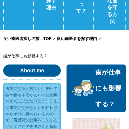
探す
な歯
っ
理由
を守
て？
る方
法
良い歯医者探しの旅 - TOP
>
良い歯医者を探す理由
>
歯が仕事にも影響する？
About me
歯が仕事
にも影響
虫歯になると抜くか、削って
詰め物をするかといった治療
をすることになります。そん
する？
な事態にならないために日頃
から予防に努めたいもので
す。看護師の仕事をしている
とたくさんの患者さんと毎日